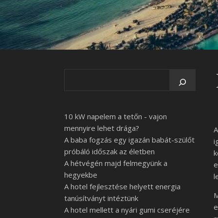
10 kW napelem a tetőn - vajon
mennyire lehet drága?
A baba fogzás egy igazán babát-szülőt
i
próbáló időszak az életben
k
A hétvégén majd felmegyünk a
e
hegyekbe
l
A hotel fejlesztése helyett energia
tanúsítványt intéztünk
e
A hotel mellett a nyári gumi cseréjére