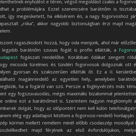
elenthetnek enyhülést e téren, végső megoldást csakis a fogorv
dhat a problémájára. Ezzel szerencsére barátnőm is tisztáb
olt, így megesketett, ha elkísérem én, a nagy fogorvoshoz já
apasztalt „róka”, akkor nagyobb biztonságban érzi majd mag
elem.
iszont ragaszkodott hozzá, hogy oda menjünk, ahol már előzől
 legjobb barátnőm szuvas fogát is profin ellátták, a
Fogorv
udapest
fogászati rendelőbe. Korábban ódákat zengett rólu
ogy micsoda türelmes és tündéri fogorvosok dolgoznak ott 
ilyen gyorsan és szakszerűen ellátták őt. Ez a II. kerületb
alálható magánrendelő az egyetlen hely, amelyben barátn
egbízik, ha a fogáról van szó. Persze a fogínyvérzés más tém
int egy fogszuvasodás, mégis maximális bizalommal jelentett
e online ezt a barátnőmet is. Szerintem nagyon megkönnyíti 
mberek dolgát, hogy az időpontért nem kell külön telefonálgatn
anem elég egy adatlapot kitölteni a fogorvosi rendelő honlapján.
zép körmei mellett remélem minél előbb csodaszép mosollyal 
üszkélkedhet majd férjének az első évfordulójukon, mely