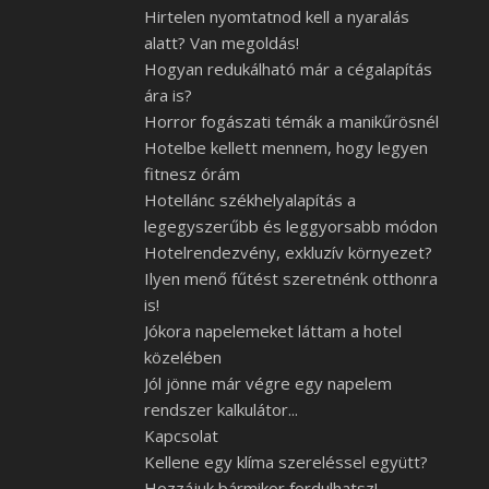
Hirtelen nyomtatnod kell a nyaralás
alatt? Van megoldás!
Hogyan redukálható már a cégalapítás
ára is?
Horror fogászati témák a manikűrösnél
Hotelbe kellett mennem, hogy legyen
fitnesz órám
Hotellánc székhelyalapítás a
legegyszerűbb és leggyorsabb módon
Hotelrendezvény, exkluzív környezet?
Ilyen menő fűtést szeretnénk otthonra
is!
Jókora napelemeket láttam a hotel
közelében
Jól jönne már végre egy napelem
rendszer kalkulátor...
Kapcsolat
Kellene egy klíma szereléssel együtt?
Hozzájuk bármikor fordulhatsz!