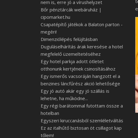
t
nem is, erre jó a vírushelyzet
e
Bőr pénztárcák webáruház |
cipomarket.hu
Csapatépítő játékok a Balaton parton -
megéri!
Dimenziólépés felújításban
Duguláselhárítás árak keresése a hotel
megfelelő üzemeltetéséhez
Egy hotel parkja adott ötletet
otthonunk kertjének csinosításához
Egy ismerős vacsoráján hangzott el a
benzines láncfűrész akció lehetősége
Egy jó autó akár egy jó szállás is
lehetne, ha működne...
Egy régi barátommal futottam össze a
hotelban
Egyszeri kiruccanásból szemléletváltás
Ez az italhűtő biztosan öt csillagot kap
tőlem!