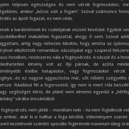
nyem teljesen egészséges és nem vérzik fogmosáskor, mi
égebben, amikor „kócos volt a fogam”. Szóval számomra font
érdés az ápolt fogazat, ez nem vitás.
nnek a barátnőmnek és családjának viszont kevésbé. Egyikük s
üszkélkedhet makulátlan fogazattal, ahogy ő sem. Szóval add
aggattam, amíg nagy nehezen kibökte, hogy amióta az újdonsü
érjével elköltötték romantikus nászútjukat egy szuperül felszere
uxus hotelben, rendszeres nála a fogínyvérzés. A nászút és a hote
eledhetetlen élmény volt az ifjú párnak, de azóta mind
eményebb ételbe hatapáskor, vagy fogmosáskor vérzik
ogínye…és ez nagyon aggasztotta már, sőt nőként szégyellte 
ersze. Ráadásul fél a fogorvostól, így nem is mert róla beszéln
agy segítséget kérni, de pláné nem elmenni egyedül a „hétfe
árkány” várába önszántából.
 fogínyvérzés nem játék – mondtam neki – ha nem foglalkozik ve
z ember, akár ki is hullhat a foga később. Véleményem szerint
üneti kezelésnek számító speciális fogkrémek maximum ideig órá