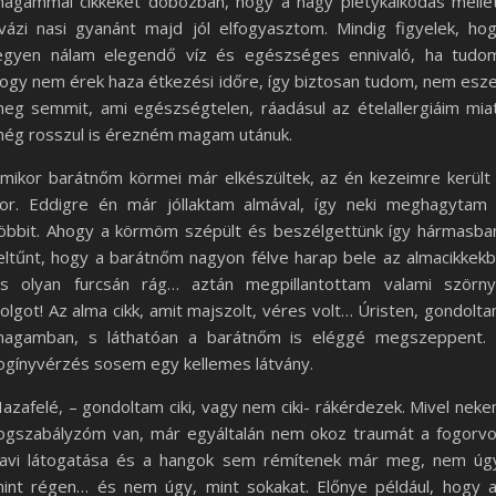
agammal cikkeket dobozban, hogy a nagy pletykálkodás melle
vázi nasi gyanánt majd jól elfogyasztom. Mindig figyelek, ho
egyen nálam elegendő víz és egészséges ennivaló, ha tudo
ogy nem érek haza étkezési időre, így biztosan tudom, nem esz
eg semmit, ami egészségtelen, ráadásul az ételallergiáim mia
ég rosszul is érezném magam utánuk.
mikor barátnőm körmei már elkészültek, az én kezeimre került
or. Eddigre én már jóllaktam almával, így neki meghagytam
öbbit. Ahogy a körmöm szépült és beszélgettünk így hármasba
eltűnt, hogy a barátnőm nagyon félve harap bele az almacikkek
s olyan furcsán rág… aztán megpillantottam valami szörn
olgot! Az alma cikk, amit majszolt, véres volt… Úristen, gondolt
agamban, s láthatóan a barátnőm is eléggé megszeppent.
ogínyvérzés sosem egy kellemes látvány.
azafelé, – gondoltam ciki, vagy nem ciki- rákérdezek. Mivel nek
ogszabályzóm van, már egyáltalán nem okoz traumát a fogorv
avi látogatása és a hangok sem rémítenek már meg, nem úg
int régen… és nem úgy, mint sokakat. Előnye például, hogy 