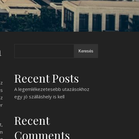
a
Keresés
Recent Posts
z
A legemlékezetesebb utazásokhoz
es
egy jó szálláshely is kell
az
er
Recent
,
Comments
em