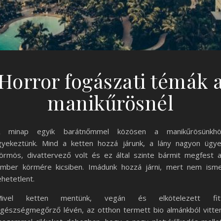
Horror fogászati témák 
manikűrösnél
A minap egyik barátnőmmel közösen a manikűrösünkhö
gyekeztünk. Mind a ketten hozzá járunk, a lány nagyon ügy
örmös, divattervező volt és ez által szinte bármit megfest 
mber körmére kicsiben. Imádunk hozzá járni, mert nem ism
ehetetlent.
Mivel ketten mentünk, vegán és elkötelezett fitt
gészségmegőrző lévén, az otthon termett bio almánkból vitt