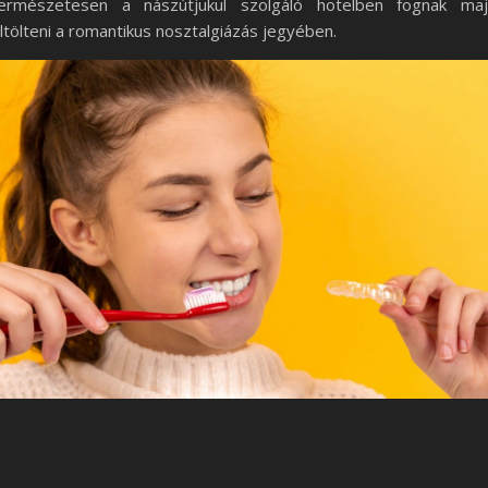
ermészetesen a nászútjukul szolgáló hotelben fognak ma
ltölteni a romantikus nosztalgiázás jegyében.