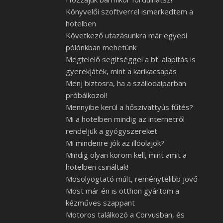
Könyvelői szoftverrel ismerkedtem a
hotelben
Következő utazásunkra már egyedi
pólónkban mehetünk
Megfelelő segítséggel a bt. alapítás is
gyerekjáték, mint a karikacsapás
Menj biztosra, ha a szállodaiparban
próbálkozol!
Mennyibe kerül a hőszivattyús fűtés?
Mi a hotelben mindig az internetről
rendeljük a gyógyszereket
Mi mindenre jók az illóolajok?
Mindig olyan köröm kell, mint amit a
hotelben csináltak!
Mosolyogtató múlt, reménytelibb jövő
Most már én is otthon gyártom a
kézműves szappant
Motoros találkozó a Corvusban, és