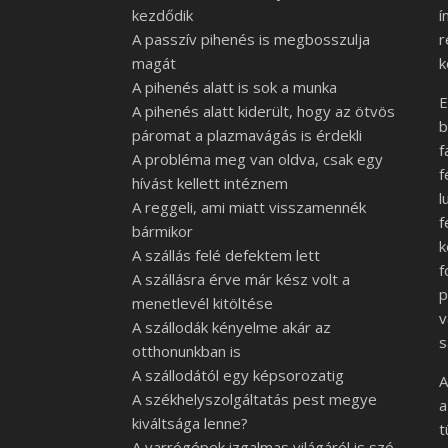
kezdődik
í
A passzív pihenés is megbosszulja
r
magát
k
A pihenés alatt is sok a munka
E
A pihenés alatt kiderült, hogy az ötvös
b
páromat a plazmavágás is érdekli
f
A probléma meg van oldva, csak egy
f
hívást kellett intéznem
l
A reggeli, ami miatt visszamennék
f
bármikor
k
A szállás felé defektem lett
f
A szállásra érve már kész volt a
p
menetlevél kitöltése
v
A szállodák kényelme akár az
s
otthonunkban is
A szállodától egy képsorozatig
A
A székhelyszolgáltatás pest megye
a
kiváltsága lenne?
t
A varrógépek izgalmas világáról is szó