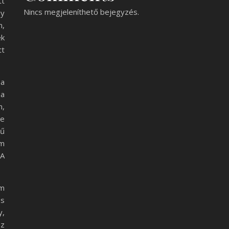
tt
Nincs megjeleníthető bejegyzés.
gy
m,
ek
tt
 a
 a
n,
be
yű
am
 A
em
os
y,
az