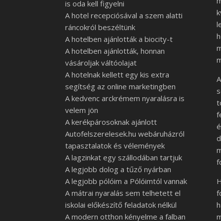
m
is oda kell figyelni
k
A hotel recepciósával a szem alatti
l
ráncokról beszéltünk
h
A hotelben ajánlották a biocity-t
m
A hotelben ajánlották, honnan
m
vásároljak váltóolajat
A hotelnak kellett egy kis extra
A
segítség az online marketingben
s
A kedvenc arckrémem nyaralásra is
t
velem jön
f
A kerékpárosoknak ajánlott
é
Autofelszerelesek.hu webáruházról
d
tapasztalatok és vélemények
m
A lagzinkat egy szállodában tartjuk
f
A legjobb dolog a tűző nyárban
A legjobb pólóim a Pólóimtól vannak
H
A mátrai nyaralás sem telhetett el
f
iskolai előkészítő feladatok nélkül
h
A modern otthon kényelme a falban
m