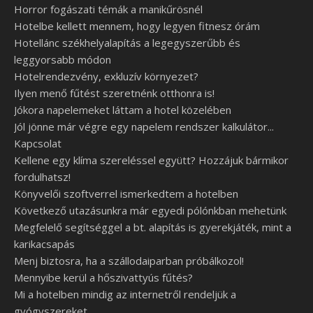
Horror fogászati témák a manikűrösnél
Hotelbe kellett mennem, hogy legyen fitnesz órám
Hotellánc székhelyalapítás a legegyszerűbb és
leggyorsabb módon
Hotelrendezvény, exkluzív környezet?
Ilyen menő fűtést szeretnénk otthonra is!
Jókora napelemeket láttam a hotel közelében
Jól jönne már végre egy napelem rendszer kalkulátor...
Kapcsolat
Kellene egy klíma szereléssel együtt? Hozzájuk bármikor
fordulhatsz!
Könyvelői szoftverrel ismerkedtem a hotelben
Következő utazásunkra már egyedi pólónkban mehetünk
Megfelelő segítséggel a bt. alapítás is gyerekjáték, mint a
karikacsapás
Menj biztosra, ha a szállodaiparban próbálkozol!
Mennyibe kerül a hőszivattyús fűtés?
Mi a hotelben mindig az internetről rendeljük a
gyógyszereket