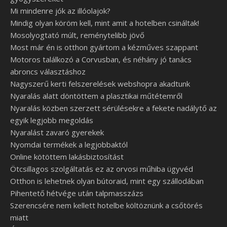
Mi mindenre jók az illóolajok?
Mindig olyan köröm kell, mint amit a hotelben csináltak!
Mosolyogtató múlt, reménytelibb jövő
Most már én is otthon gyártom a kézműves szappant
Motoros találkozó a Corvusban, és néhány jó tanács
abroncs választáshoz
Nagyszerű kerti felszerelések webshopra akadtunk
Nyaralás alatt döntöttem a plasztikai műtétemről
Nyaralás közben szerzett sérülésekre a fekete nadálytő az
egyik legjobb megoldás
Nyaralást zavaró gyerekek
Nyomdai termékek a legjobbaktól
Online kötöttem lakásbiztosítást
Ötcsillagos szolgáltatás ez az orvosi műhiba ügyvéd
Otthon is lehetnek olyan bútoraid, mint egy szállodában
Pihentető hétvége után talpmasszázs
Szerencsére nem kellett hotelbe költöznünk a csőtörés
miatt