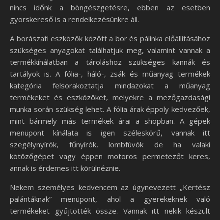
nincs időnk a böngészgetésre, ebben az esetben
gyorskereső is a rendelkezésünkre áll.
A borászati eszközök között a bor és pálinka előállításához
szükséges anyagokat találhatjuk meg, valamint vannak a
termékkínálatban a tároláshoz szükséges kannák és
tartályok is. A fólia-, háló-, zsák és műanyag termékek
kategória felsorakoztatja mindazokat a műanyag
termékeket és eszközöket, melyekre a mezőgazdasági
munka során szükség lehet. A fólia árak éppoly kedvezőek,
mint bármely más termékek árai a shopban. A gépek
menüpont kínálata is igen széleskörű, vannak itt
szegélynyírók, fűnyírók, lombfúvók de ha valaki
kötözőgépet vagy éppen motoros permetezőt keres,
annak is érdemes itt körülnéznie.
Nekem személyes kedvencem az úgynevezett „Kertész
palántáknak” menüpont, ahol a gyerekeknek való
termékeket gyűjtötték össze. Vannak itt nekik készült