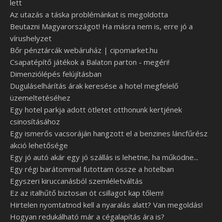
lett
Az utazás a táska problémánkat is megoldotta
Beutazni Magyarországot! Ha másra nem is, erre jó a
vírushelyzet
Bőr pénztárcák webáruház | cipomarket.hu
Csapatépítő játékok a Balaton parton - megéri!
Dimenziólépés felújításban
Duguláselhárítás árak keresése a hotel megfelelő
üzemeltetéséhez
Egy hotel parkja adott ötletet otthonunk kertjének
csinosításához
Egy ismerős vacsoráján hangzott el a benzines láncfűrész
akció lehetősége
Egy jó autó akár egy jó szállás is lehetne, ha működne...
Egy régi barátommal futottam össze a hotelban
Egyszeri kiruccanásból szemléletváltás
Ez az italhűtő biztosan öt csillagot kap tőlem!
Hirtelen nyomtatnod kell a nyaralás alatt? Van megoldás!
Hogyan redukálható már a cégalapítás ára is?