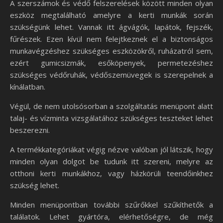
A szerszámok és védő felszerelések között minden olyan
eszköz megtalálható amelyre a kerti munkák során
szükségünk lehet. Vannak itt ágvágók, lapátok, fejszék,
fűrészek. Ezen kívül nem felejtkeznek el a biztonságos
munkavégzéshez szükséges eszközökről, ruházatról sem,
ezért gumicsizmák, esőköpenyek, permetezéshez
szükséges védőruhák, védőszemüvegek is szerepelnek a
kínálatban.
Végül, de nem utolsósorban a szolgáltatás menüpont alatt
talaj- és vízminta vizsgálatához szükséges teszteket lehet
beszerezni.
A termékkategóriákat végig nézve valóban jól látszik, hogy
minden olyan dolgot be tudunk itt szereni, melyre az
otthoni kerti munkákhoz, vagy házkörüli teendőinkhez
szükség lehet.
Minden menüpontban további szűrőkkel szűkíthetők a
találatok. Lehet gyártóra, elérhetőségre, de még