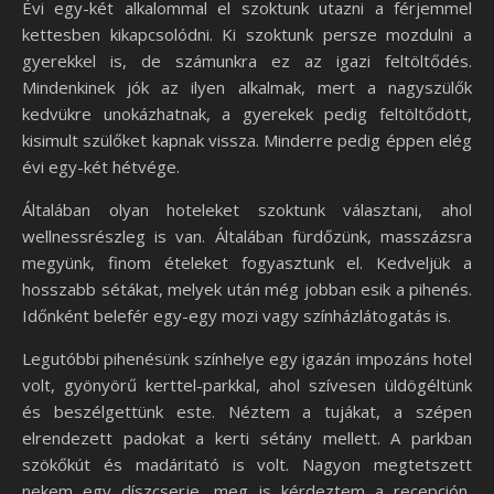
Évi egy-két alkalommal el szoktunk utazni a férjemmel
kettesben kikapcsolódni. Ki szoktunk persze mozdulni a
gyerekkel is, de számunkra ez az igazi feltöltődés.
Mindenkinek jók az ilyen alkalmak, mert a nagyszülők
kedvükre unokázhatnak, a gyerekek pedig feltöltődött,
kisimult szülőket kapnak vissza. Minderre pedig éppen elég
évi egy-két hétvége.
Általában olyan hoteleket szoktunk választani, ahol
wellnessrészleg is van. Általában fürdőzünk, masszázsra
megyünk, finom ételeket fogyasztunk el. Kedveljük a
hosszabb sétákat, melyek után még jobban esik a pihenés.
Időnként belefér egy-egy mozi vagy színházlátogatás is.
Legutóbbi pihenésünk színhelye egy igazán impozáns hotel
volt, gyönyörű kerttel-parkkal, ahol szívesen üldögéltünk
és beszélgettünk este. Néztem a tujákat, a szépen
elrendezett padokat a kerti sétány mellett. A parkban
szökőkút és madáritató is volt. Nagyon megtetszett
nekem egy díszcserje, meg is kérdeztem a recepción,