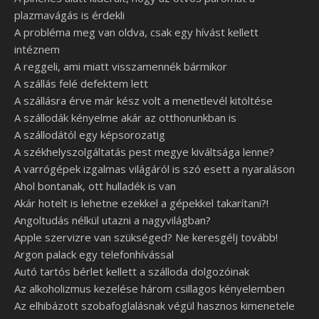
plazmavágás is érdekli
A probléma meg van oldva, csak egy hívást kellett
intéznem
A reggeli, ami miatt visszamennék bármikor
A szállás felé defektem lett
A szállásra érve már kész volt a menetlevél kitöltése
A szállodák kényelme akár az otthonunkban is
A szállodától egy képsorozatig
A székhelyszolgáltatás pest megye kiváltsága lenne?
A varrógépek izgalmas világáról is szó esett a nyaraláson
Ahol bontanak, ott hulladék is van
Akár hotelt is lehetne ezekkel a gépekkel takarítani?!
Angoltudás nélkül utazni a nagyvilágban?
Apple szervizre van szükséged? Ne keresgélj tovább!
Argon palack egy telefonhívással
Autó tartós bérlet kellett a szálloda dolgozóinak
Az alkoholizmus kezelése három csillagos kényelemben
Az elhibázott szobafoglalásnak végül hasznos kimenetele