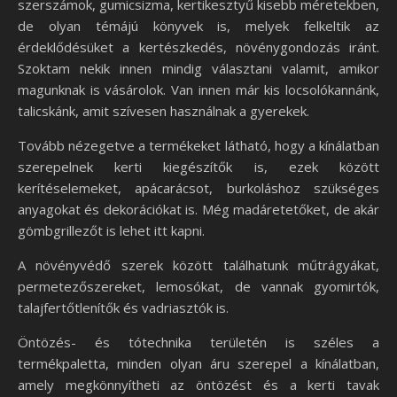
szerszámok, gumicsizma, kertikesztyű kisebb méretekben,
de olyan témájú könyvek is, melyek felkeltik az
érdeklődésüket a kertészkedés, növénygondozás iránt.
Szoktam nekik innen mindig választani valamit, amikor
magunknak is vásárolok. Van innen már kis locsolókannánk,
talicskánk, amit szívesen használnak a gyerekek.
Tovább nézegetve a termékeket látható, hogy a kínálatban
szerepelnek kerti kiegészítők is, ezek között
kerítéselemeket, apácarácsot, burkoláshoz szükséges
anyagokat és dekorációkat is. Még madáretetőket, de akár
gömbgrillezőt is lehet itt kapni.
A növényvédő szerek között találhatunk műtrágyákat,
permetezőszereket, lemosókat, de vannak gyomirtók,
talajfertőtlenítők és vadriasztók is.
Öntözés- és tótechnika területén is széles a
termékpaletta, minden olyan áru szerepel a kínálatban,
amely megkönnyítheti az öntözést és a kerti tavak