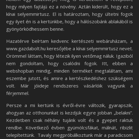
hogy milyen fajtájú ez a növény. Aztán kiderült, hogy ez a
kínai selyemmirtusz. El is határoztam, hogy ültetni fogok
egy ilyet én is a kertünkbe, hogy a hálószobánk ablakából is
gyönyörködhessem benne.
Hazatérve beírtam kedvenc kertészeti webáruházam, a
www.gazdabolt.hu keresőjébe a kínai selyemmirtusz nevet.
Örömmel láttam, hogy létezik ilyen vetőmag náluk. Igaziból
nem gondoltam, hogy csalódni fogok. Itt, ebben a
webshopban mindig, minden terméket megtaláltam, ami
eszembe jutott, és amire a kertészkedéshez szükségem
volt. Már jóideje rendszeres vásárlóik vagyunk a
férjemmel.
Persze a mi kertünk is évről-évre változik, gyarapszik,
ahogyan az otthonunkat is kezdjük egyre jobban „belakni”.
Kezdetben csak néhány tujánk volt és a gyepet raktuk
rendbe. Következő évben gyümölcsfákat, málnát, ribizlit
telepítettünk. Tavaly megpróbálkoztunk már a paradicsom