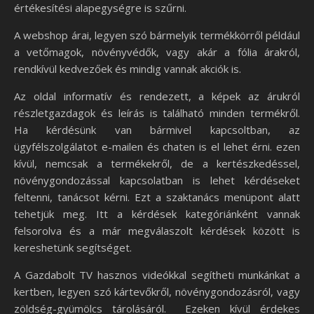
értékesítési alapegységre is szűrni.
A webshop árai, legyen szó bármelyik termékkörről például
a vetőmagok, növényvédők, vagy akár a fólia árakról,
rendkívül kedvezőek és mindig vannak akciók is.
Az oldal informatív és rendezett, a képek az árukról
részletgazdagok és leírás is található minden termékről.
Ha kérdésünk van bármivel kapcsoltban, az
ügyfélszolgálatot e-mailen és chaten is el lehet érni. ezen
kívül, nemcsak a termékekről, de a kertészkedéssel,
növénygondozással kapcsolatban is lehet kérdéseket
feltenni, tanácsot kérni. Ezt a szaktanács menüpont alatt
tehetjük meg. Itt a kérdések kategóriánként vannak
felsorolva és a már megválaszolt kérdések között is
kereshetünk segítséget.
A Gazdabolt TV hasznos videókkal segítheti munkánkat a
kertben, legyen szó kártevőkről, növénygondozásról, vagy
zöldség-gyümölcs tárolásáról. Ezeken kívül érdekes