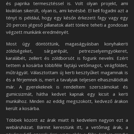
és paprika termesztéssel is. Volt olyan projekt, ami
kiválóan sikerült, olyan is, ami kevésbé. El kell fogadni azt a
tényt is például, hogy egy későn érkezett fagy vagy egy
20 perces jégeső pillanatok alatt tönkre teheti a gondosan
végzett munkánk eredményét.
Most úgy döntöttünk, magaságyásban konyhakerti
zöldségeket, sárgarépát, petrezselyemgyökeret,
karalábét, zellert és zöldborsót is fogunk nevelni. Ezért
tettem a kosárba többféle fajtájú vetőmagot, virágföldet,
műtrágyát. Választottam új kerti kesztyűket magamnak is
és a férjemnek is, mert a tavalyiak teljesen elhasználódtak
már. A gyerekeknek is rendeltem szerszámokat és
gumicsizmát, hátha kedvet kapnak egy kicsit a kerti
munkához. Minden az eddig megszokott, kedvező árakon
került a kosárba.
Többek között az árak miatt is kedvelem nagyon ezt a
webáruházat. Bármit kerestünk itt, a vetőmag árak, a