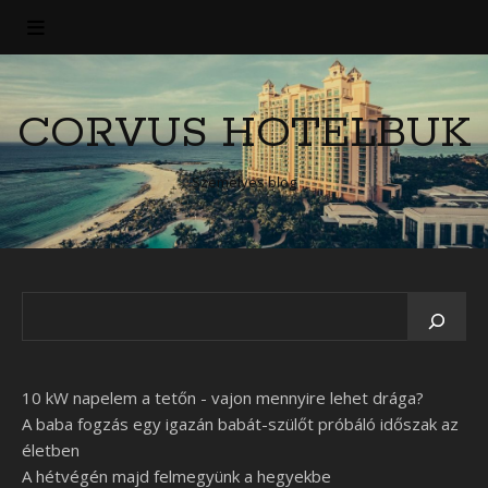
CORVUS HOTELBUK
Személyes blog
10 kW napelem a tetőn - vajon mennyire lehet drága?
A baba fogzás egy igazán babát-szülőt próbáló időszak az
életben
A hétvégén majd felmegyünk a hegyekbe