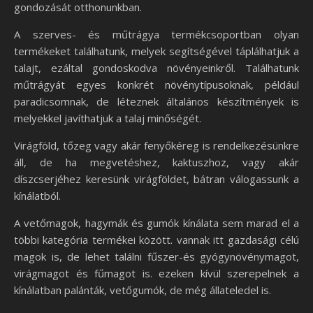
gondozását otthonunkban.
A szerves- és műtrágya termékcsoportban olyan
termékeket találhatunk, melyek segítségével táplálhatjuk a
talajt, ezáltal gondoskodva növényeinkről. Találhatunk
műtrágyát egyes konkrét növénytípusoknak, például
paradicsomnak, de léteznek általános készítmények is
melyekkel javíthatjuk a talaj minőségét.
Virágföld, tőzeg vagy akár fenyőkéreg is rendelkezésünkre
áll, de ha megvetéshez, kaktuszhoz, vagy akár
díszcserjéhez keresünk virágföldet, bátran válogassunk a
kínálatból.
A vetőmagok, hagymák és gumók kínálata sem marad el a
többi kategória termékei között. vannak itt gazdasági célú
magok is, de lehet találni fűszer-és gyógynövénymagot,
virágmagot és fűmagot is. ezeken kívül szerepelnek a
kínálatban palánták, vetőgumók, de még állateledel is.