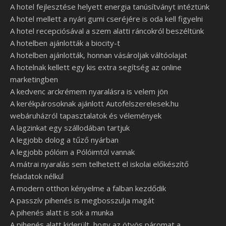
A hotel fejlesztése helyett energia tanúsítványt intéztünk
A hotel mellett a nyári gumi cseréjére is oda kell figyelni
A hotel recepciósával a szem alatti ráncokról beszéltünk
A hotelben ajánlották a biocity-t
A hotelben ajánlották, honnan vásároljak váltóolajat
A hotelnak kellett egy kis extra segítség az online
marketingben
A kedvenc arckrémem nyaralásra is velem jön
A kerékpárosoknak ajánlott Autofelszerelesek.hu
webáruházról tapasztalatok és vélemények
A lagzinkat egy szállodában tartjuk
A legjobb dolog a tűző nyárban
A legjobb pólóim a Pólóimtól vannak
A mátrai nyaralás sem telhetett el iskolai előkészítő
feladatok nélkül
A modern otthon kényelme a falban kezdődik
A passzív pihenés is megbosszulja magát
A pihenés alatt is sok a munka
A pihenés alatt kiderült, hogy az ötvös páromat a