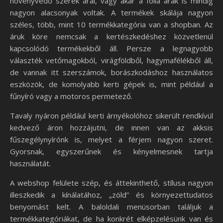
növényvédő szerek árai, vagy akár a fólia árak is mindig
nagyon alacsonyak voltak. A termékek skálája nagyon
széles, több, mint 10 termékkategória van a shopban. Az
áruk köre nemcsak a kertészkedéshez közvetlenül
kapcsolódó termékekből áll. Persze a legnagyobb
választék vetőmagokból, virágföldből, hagymafélékből áll,
de vannak itt szerszámok, borászkodáshoz használatos
eszközök, de komolyabb kerti gépek is, mint például a
fűnyíró vagy a motoros permetező.
Tavaly nyáron például kerti árnyékolóhoz sikerült rendkívül
kedvező áron hozzájutni, de innen van az akksis
fűszegélynyírónk is, melyet a férjem nagyon szeret.
Gyorsnak, egyszerűnek és kényelmesnek tartja
használatát.
A webshop felülete szép, és áttekinthető, stílusa nagyon
illeszkedik a kínálatához, „zöld” és környezettudatos
benyomást kelt. A baloldali menüsorban találjuk a
termékkategóriákat, de ha konkrét elképzelésünk van és