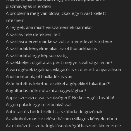
plazmavágás is érdekli
A probléma meg van oldva, csak egy hívást kellett
intéznem
A reggeli, ami miatt visszamennék bármikor
A szállás felé defektem lett
A szállásra érve már kész volt a menetlevél kitöltése
A szállodák kényelme akár az otthonunkban is
A szállodától egy képsorozatig
A székhelyszolgáltatás pest megye kiváltsága lenne?
A varrógépek izgalmas világáról is szó esett a nyaraláson
Ahol bontanak, ott hulladék is van
Akár hotelt is lehetne ezekkel a gépekkel takarítani?!
Angoltudás nélkül utazni a nagyvilágban?
Apple szervizre van szükséged? Ne keresgélj tovább!
Argon palack egy telefonhívással
Autó tartós bérlet kellett a szálloda dolgozóinak
Az alkoholizmus kezelése három csillagos kényelemben
Az elhibázott szobafoglalásnak végül hasznos kimenetele