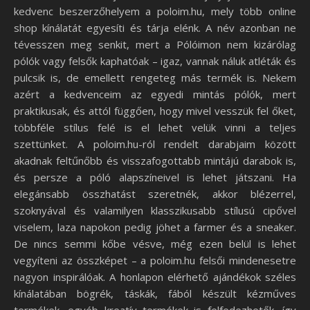
kedvenc beszerzőhelyem a poloim.hu, mely több online
shop kínálatát egyesíti és tárja elénk. A név azonban ne
tévesszen meg senkit, mert a Pólóimon nem kizárólag
pólók vagy felsők kaphatóak – igaz, vannak náluk atléták és
pulcsik is, de emellett rengeteg más termék is. Nekem
azért a kedvenceim az egyedi mintás pólók, mert
praktikusak, és attól függően, hogy mivel vesszük fel őket,
többféle stílus felé is el lehet velük vinni a teljes
szettünket. A poloim.hu-ról rendelt darabjaim között
akadnak feltűnőbb és visszafogottabb mintájú darabok is,
és persze a póló alapszíneivel is lehet játszani. Ha
elegánsabb összhatást szeretnék, akkor blézerrel,
szoknyával és valamilyen klasszikusabb stílusú cipővel
viselem, laza napokon pedig jöhet a farmer és a sneaker.
De nincs semmi kőbe vésve, még ezen belül is lehet
vegyíteni az összképet – a poloim.hu felsői mindenesetre
nagyon inspirálóak. A honlapon elérhető ajándékok széles
kínálatában bögrék, táskák, fából készült kézműves