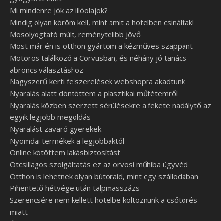
Mi mindenre jók az illóolajok?
Mindig olyan köröm kell, mint amit a hotelben csináltak!
Mosolyogtató múlt, reménytelibb jövő
Most már én is otthon gyártom a kézműves szappant
Motoros találkozó a Corvusban, és néhány jó tanács
abroncs választáshoz
Nagyszerű kerti felszerelések webshopra akadtunk
Nyaralás alatt döntöttem a plasztikai műtétemről
Nyaralás közben szerzett sérülésekre a fekete nadálytő az
egyik legjobb megoldás
Nyaralást zavaró gyerekek
Nyomdai termékek a legjobbaktól
Online kötöttem lakásbiztosítást
Ötcsillagos szolgáltatás ez az orvosi műhiba ügyvéd
Otthon is lehetnek olyan bútoraid, mint egy szállodában
Pihentető hétvége után talpmasszázs
Szerencsére nem kellett hotelbe költöznünk a csőtörés
miatt