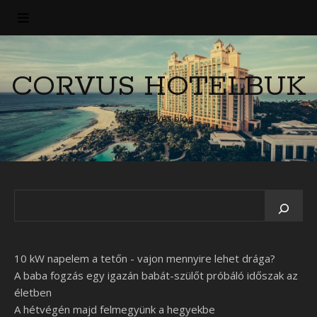
CORVUS HOTELBUK
Személyes blog
10 kW napelem a tetőn - vajon mennyire lehet drága?
A baba fogzás egy igazán babát-szülőt próbáló időszak az
életben
A hétvégén majd felmegyünk a hegyekbe