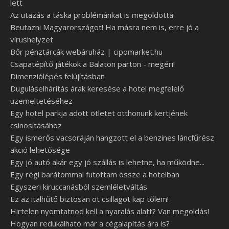
lett
Az utazás a táska problémánkat is megoldotta
Beutazni Magyarországot! Ha másra nem is, erre jó a
vírushelyzet
Bőr pénztárcák webáruház | cipomarket.hu
Csapatépítő játékok a Balaton parton - megéri!
Dimenziólépés felújításban
Duguláselhárítás árak keresése a hotel megfelelő
üzemeltetéséhez
Egy hotel parkja adott ötletet otthonunk kertjének
csinosításához
Egy ismerős vacsoráján hangzott el a benzines láncfűrész
akció lehetősége
Egy jó autó akár egy jó szállás is lehetne, ha működne...
Egy régi barátommal futottam össze a hotelban
Egyszeri kiruccanásból szemléletváltás
Ez az italhűtő biztosan öt csillagot kap tőlem!
Hirtelen nyomtatnod kell a nyaralás alatt? Van megoldás!
Hogyan redukálható már a cégalapítás ára is?