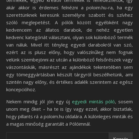
termékek, egyéb kreatív termékek is felfedezhetők, így
akár akkor is érdemes felnézni a poloim.hu-ra, ha egy
szerettünknek keresünk személyre szabott és szívhez
szóló meglepetést. A pólók között egyébként nagy
kedvenceim az állatos darabok, de nehéz egyetlen
kedvenc kategóriát választani, olyan sok különböző termék
van náluk. Mivel itt tényleg egyedi darabokról van szó,
ezért az is plusz előny, hogy valószínűleg nem fognak
velünk szembejönni az utcán a különböző felsőrészek vagy
vászontáskák, másrészt az ajándékok tekintetében sem
egy tömeggyártásban készült tárgyról beszélhetünk, ami
szintén nagy előny, és értékes adalék szerintem az egész
koncepcióhoz.
Nekem mindig jól jön egy új
egyedi mintás póló
, sosem
unom meg őket – ha te is így vagy ezzel, akkor biztatlak,
hogy pillants rá a poloim.hu oldalára. A különleges minták és
a magas minőség garantált a Pólóimnál.