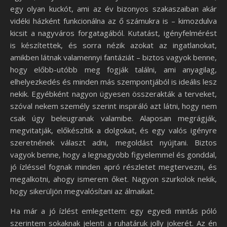
egy olyan kuckót, ami az év bizonyos szakaszaiban akár
vidéki házként funkcionálna az ő számukra is – kimozdulva
kicsit a nagyváros forgatagából. Kutatást, igényfelmérést
is készítettek, és sorra nézik azokat az ingatlanokat,
amikben látnak valamennyi fantáziát – biztos vagyok benne,
hogy előbb-utóbb meg fogják találni, ami anyagilag,
elhelyezkedés és minden más szempontjából is ideális lesz
nekik. Egyébként nagyon ügyesen összerakták a terveket,
szóval nekem személy szerint inspiráló azt látni, hogy nem
csak úgy beleugranak valamibe. Alaposan megrágják,
megvitatják, előkészítik a dolgokat, és egy valós igényre
szeretnének választ adni, megoldást nyújtani. Biztos
vagyok benne, hogy a legnagyobb figyelemmel és gonddal,
jó ízléssel fognak minden apró részletet megtervezni, és
megalkotni, ahogy ismerem őket. Nagyon szurkolok nekik,
hogy sikerüljön megvalósítani az álmaikat.
Ha már a jó ízlést emlegettem: egy egyedi mintás póló
szerintem sokaknak jelenti a ruhatáruk jolly jokerét. Az én