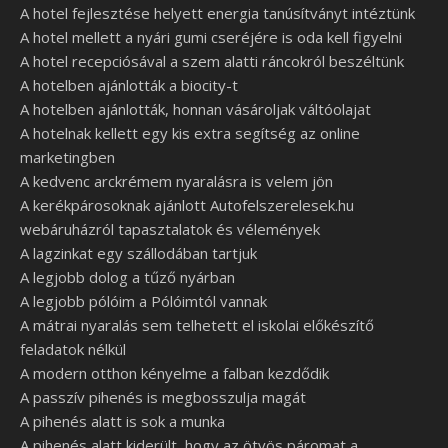
A hotel fejlesztése helyett energia tanúsítványt intéztünk
A hotel mellett a nyári gumi cseréjére is oda kell figyelni
A hotel recepciósával a szem alatti ráncokról beszéltünk
A hotelben ajánlották a biocity-t
A hotelben ajánlották, honnan vásároljak váltóolajat
A hotelnak kellett egy kis extra segítség az online
marketingben
A kedvenc arckrémem nyaralásra is velem jön
A kerékpárosoknak ajánlott Autofelszerelesek.hu
webáruházról tapasztalatok és vélemények
A lagzinkat egy szállodában tartjuk
A legjobb dolog a tűző nyárban
A legjobb pólóim a Pólóimtól vannak
A mátrai nyaralás sem telhetett el iskolai előkészítő
feladatok nélkül
A modern otthon kényelme a falban kezdődik
A passzív pihenés is megbosszulja magát
A pihenés alatt is sok a munka
A pihenés alatt kiderült, hogy az ötvös páromat a