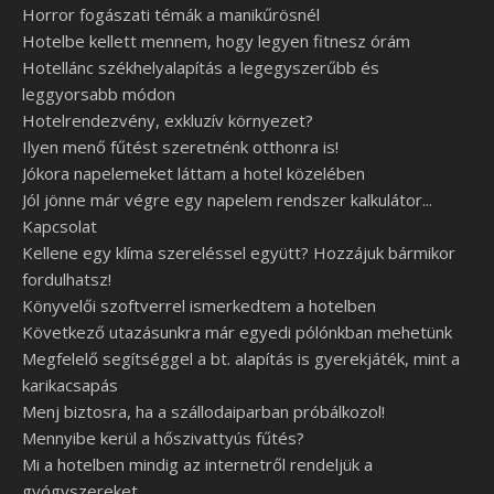
Horror fogászati témák a manikűrösnél
Hotelbe kellett mennem, hogy legyen fitnesz órám
Hotellánc székhelyalapítás a legegyszerűbb és
leggyorsabb módon
Hotelrendezvény, exkluzív környezet?
Ilyen menő fűtést szeretnénk otthonra is!
Jókora napelemeket láttam a hotel közelében
Jól jönne már végre egy napelem rendszer kalkulátor...
Kapcsolat
Kellene egy klíma szereléssel együtt? Hozzájuk bármikor
fordulhatsz!
Könyvelői szoftverrel ismerkedtem a hotelben
Következő utazásunkra már egyedi pólónkban mehetünk
Megfelelő segítséggel a bt. alapítás is gyerekjáték, mint a
karikacsapás
Menj biztosra, ha a szállodaiparban próbálkozol!
Mennyibe kerül a hőszivattyús fűtés?
Mi a hotelben mindig az internetről rendeljük a
gyógyszereket